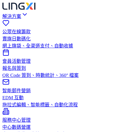
解決方案
公眾在線籌款
賣旗日數碼化
網上旗袋、全渠道支付、自動收據
會員活動管理
報名與簽到
QR Code 簽到、時數統計、360° 檔案
智能郵件營銷
EDM 互動
拖拉式編輯、智能標籤、自動化流程
服務中心管理
中心數碼營運