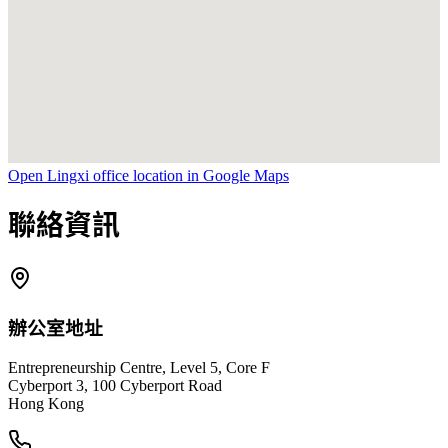
Open Lingxi office location in Google Maps
聯絡資訊
辦公室地址
Entrepreneurship Centre, Level 5, Core F
Cyberport 3, 100 Cyberport Road
Hong Kong