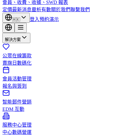
會員、收費、收據、SWD 報表
定價
最新消息
靈析有數
關於我們
聯繫我們
登入
預約演示
🇭🇰
解決方案
公眾在線籌款
賣旗日數碼化
會員活動管理
報名與簽到
智能郵件營銷
EDM 互動
服務中心管理
中心數碼營運