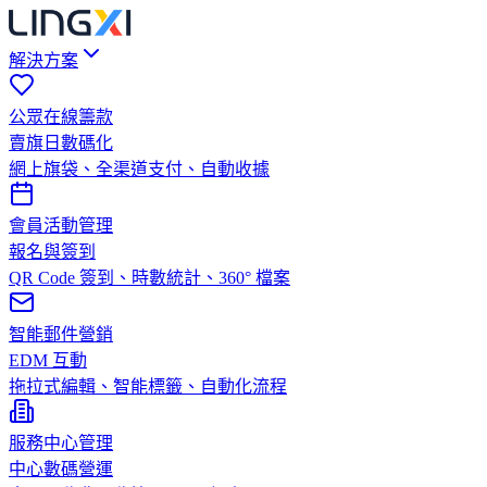
解決方案
公眾在線籌款
賣旗日數碼化
網上旗袋、全渠道支付、自動收據
會員活動管理
報名與簽到
QR Code 簽到、時數統計、360° 檔案
智能郵件營銷
EDM 互動
拖拉式編輯、智能標籤、自動化流程
服務中心管理
中心數碼營運