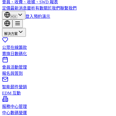
會員、收費、收據、SWD 報表
定價
最新消息
靈析有數
關於我們
聯繫我們
登入
預約演示
🇭🇰
解決方案
公眾在線籌款
賣旗日數碼化
會員活動管理
報名與簽到
智能郵件營銷
EDM 互動
服務中心管理
中心數碼營運