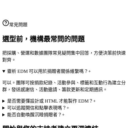
電郵數據
發送電郵
靈析發件箱
電郵內容
查看/分享電郵內容
打開人數
0
人
未打開人數
1
人
常見問題
發送成功
1
人
發送失敗
0
人
選型前，機構最常問的問題
把採購、營運和數據團隊常見疑問集中回答，方便決策前快速
對齊。
靈析 EDM 可以用於捐贈者關係維繫嗎？
+
可以。團隊可按捐款紀錄、活動參與、標籤和互動行為建立分
群，發送感謝信、活動邀請、籌款更新和定期通訊。
是否需要懂設計或 HTML 才能製作 EDM？
+
可以追蹤開信和點擊表現嗎？
+
能否自動喚醒沉睡捐贈者？
+