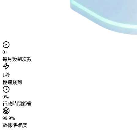
0
+
每月簽到次數
1
秒
極速簽到
0
%
行政時間節省
99.9
%
數據準確度