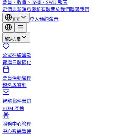
會員、收費、收據、SWD 報表
定價
最新消息
靈析有數
關於我們
聯繫我們
登入
預約演示
🇭🇰
解決方案
公眾在線籌款
賣旗日數碼化
會員活動管理
報名與簽到
智能郵件營銷
EDM 互動
服務中心管理
中心數碼營運