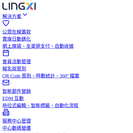
解決方案
公眾在線籌款
賣旗日數碼化
網上旗袋、全渠道支付、自動收據
會員活動管理
報名與簽到
QR Code 簽到、時數統計、360° 檔案
智能郵件營銷
EDM 互動
拖拉式編輯、智能標籤、自動化流程
服務中心管理
中心數碼營運